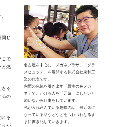
ます。
日同じ
そこで
名古屋を中心に「メガネプラザ」「グラ
ソと燃
スヒュッテ」を展開する株式会社東和工
業の代表です。
内面の色気を引き出す「最幸の色メガ
できる
ネ」で、かける人を「元気」にしたいと
するの
願いながら仕事をしています。
私が入れ込んでいる趣味の話 最近気に
なっている話などなどをつれづれなるま
釣れる
まに書き記していきます。
とりが