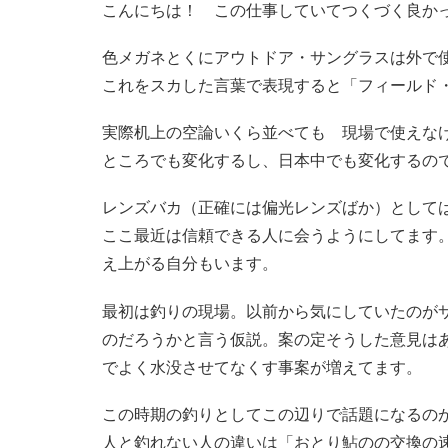
こんにちは！ この仕事していてつくづく良か
色メガネとくにアウトドア・サングラスは外で
これをスカした言葉で表現すると「フィールド
実際机上の空論いくら並べても 現場で使えな
ところでも変化するし、日本中でも変化するの
レンズバカ（正確には偏光レンズばか）として
ここ最近は信頼できる人に会うようにしてます
え上がる自分もいます。
最初は釣りの現場。以前から気にしていたのが
のだろうかと言う仮説。案の定そうした意見は
でよく水没させてなくす事案が増えてます。
この時期の釣りとしてこの辺りで話題になるの
人と釣れない人の違いは「おとり鮎のの交換の