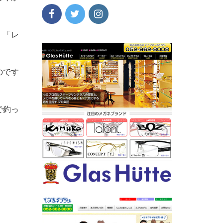
。「レ
のです
で釣っ